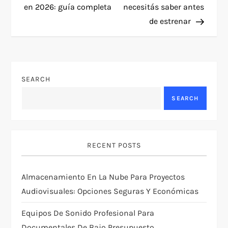
en 2026: guía completa
necesitás saber antes
s
de estrenar
t
n
SEARCH
a
SEARCH
v
i
RECENT POSTS
g
Almacenamiento En La Nube Para Proyectos
a
Audiovisuales: Opciones Seguras Y Económicas
t
Equipos De Sonido Profesional Para
Documentales De Bajo Presupuesto