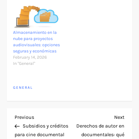
Almacenamiento en la
nube para proyectos
audiovisuales: opciones
seguras y económicas
February 14, 2026
In "General"
GENERAL
P
Previous
Next
Previous
Next
Post
Post
Subsidios y créditos
Derechos de autor en
o
para cine documental
documentales: qué