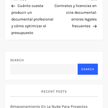
P
Post
Post
Cuánto cuesta
Contratos y licencias en
o
producir un
cine documental:
documental profesional
errores legales
s
y cómo optimizar el
frecuentes
t
presupuesto
n
a
SEARCH
v
SEARCH
i
g
RECENT POSTS
a
Almacenamiento En La Nube Para Proyectos