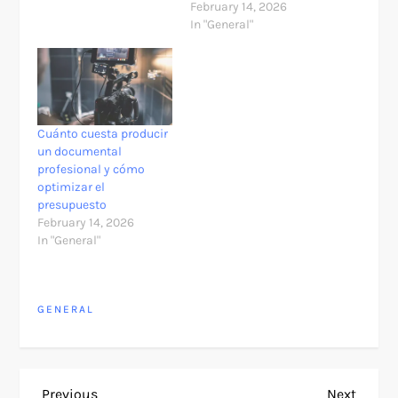
February 14, 2026
In "General"
Cuánto cuesta producir
un documental
profesional y cómo
optimizar el
presupuesto
February 14, 2026
In "General"
GENERAL
Previous
Next
Previous
Next